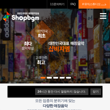
1:1문의하기
FAQ
# 뮤직스튜디오
매장음악
24
시간 동안 다시 열람하지 않습니다.
닫기
대한민국 어디에서나
샵비지엠
모든 업종의 분위기에 맞는
다양한 매장음악