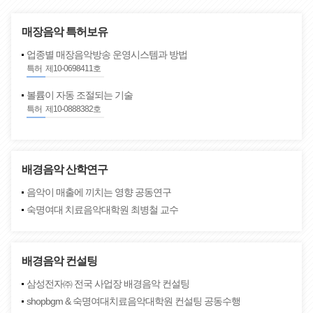
매장음악 특허보유
업종별 매장음악방송 운영시스템과 방법
특허
제10-0698411호
볼륨이 자동 조절되는 기술
특허
제10-0888382호
배경음악 산학연구
음악이 매출에 끼치는 영향 공동연구
숙명여대 치료음악대학원 최병철 교수
배경음악 컨설팅
삼성전자㈜ 전국 사업장 배경음악 컨설팅
shopbgm & 숙명여대치료음악대학원 컨설팅 공동수행