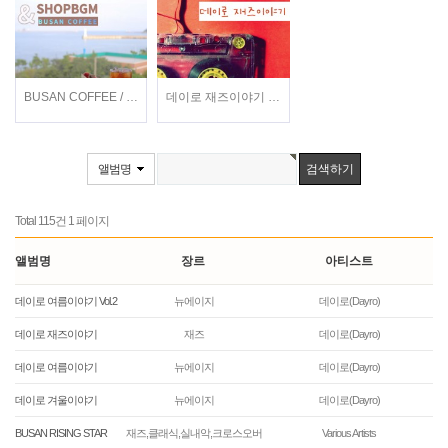
BUSAN COFFEE / 이지형, 현희, 전주란, 정지현 / 가요
데이로 재즈이야기 / 데이로(Dayro) / 재즈
앨범명
Total 115건
1 페이지
앨범명
장르
아티스트
데이로 여름이야기 Vol.2
뉴에이지
데이로(Dayro)
데이로 재즈이야기
재즈
데이로(Dayro)
데이로 여름이야기
뉴에이지
데이로(Dayro)
데이로 겨울이야기
뉴에이지
데이로(Dayro)
BUSAN RISING STAR
재즈,클래식,실내악,크로스오버
Various Artists