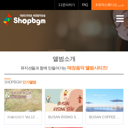
1:1문의하기
FAQ
# 뮤직스튜디오
앨범소개
매장음악 앨범시리즈!
뮤지션들과 함께 만들어가는
SHOPBGM
인기앨범
카페이야기 Vol.12 / 데이로(Dayro) / 뉴에이지
BUSAN RISING STAR / Various Artists / 재
BUSAN COFFEE Vol.