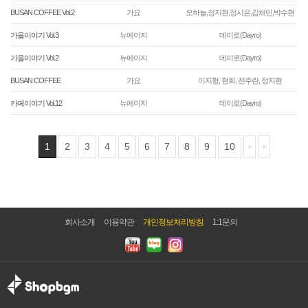
BUSAN COFFEE Vol.2
가요
오하늘,정지현,정시은,김채민,박수현
가을이야기 Vol.3
뉴에이지
데이로(Dayro)
가을이야기 Vol.2
뉴에이지
데이로(Dayro)
BUSAN COFFEE
가요
이지형, 현희, 전주란, 정지현
카페이야기 Vol.12
뉴에이지
데이로(Dayro)
1
2
3
4
5
6
7
8
9
10
회사소개
이용약관
개인정보처리방침
1:1문의