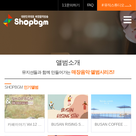
1:1문의하기
FAQ
# 뮤직스튜디오
앨범소개
매장음악 앨범시리즈!
뮤지션들과 함께 만들어가는
SHOPBGM
인기앨범
카페이야기 Vol.12 / 데이로(Dayro) / 뉴에이지
BUSAN RISING STAR / Various Artists / 재
BUSAN COFFEE Vol.