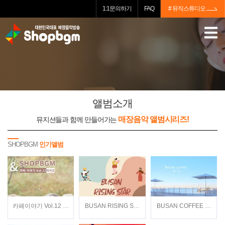
1:1문의하기
FAQ
# 뮤직스튜디오
앨범소개
매장음악 앨범시리즈!
뮤지션들과 함께 만들어가는
SHOPBGM
인기앨범
카페이야기 Vol.12 / 데이로(Dayro) / 뉴에이지
BUSAN RISING STAR / Various Artists / 재
BUSAN COFFEE Vol.