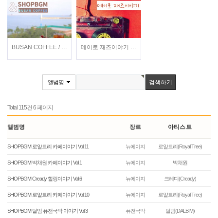
BUSAN COFFEE / 이지형, 현희, 전주란, 정지현 / 가요
데이로 재즈이야기 / 데이로(Dayro) / 재즈
앨범명
Total 115건
6 페이지
앨범명
장르
아티스트
SHOPBGM 로얄트리 카페이야기 Vol.11
뉴에이지
로얄트리(Royal Tree)
SHOPBGM 박채원 카페이야기 Vol.1
뉴에이지
박채원
SHOPBGM Cready 힐링이야기 Vol.6
뉴에이지
크레디(Cready)
SHOPBGM 로얄트리 카페이야기 Vol.10
뉴에이지
로얄트리(Royal Tree)
SHOPBGM 달빔 퓨전국악 이야기 Vol.3
퓨전국악
달빔(DALBIM)