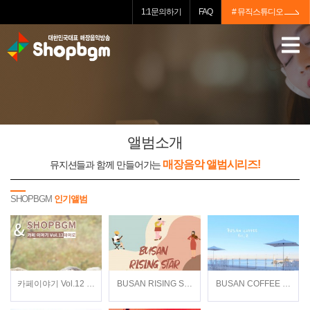
1:1문의하기
FAQ
# 뮤직스튜디오
앨범소개
매장음악 앨범시리즈!
뮤지션들과 함께 만들어가는
SHOPBGM
인기앨범
카페이야기 Vol.12 / 데이로(Dayro) / 뉴에이지
BUSAN RISING STAR / Various Artists / 재
BUSAN COFFEE Vol.