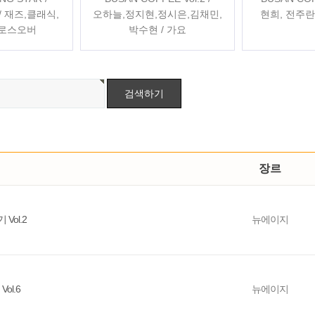
ts / 재즈,클래식,
오하늘,정지현,정시은,김채민,
현희, 전주란
크로스오버
박수현 / 가요
장르
Vol.2
뉴에이지
ol.6
뉴에이지