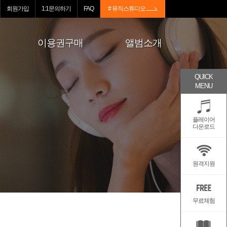
회원가입
1:1문의하기
FAQ
# 뮤직스튜디오
이용권구매
앨범소개
QUICK
MENU
플레이어
다운로드
원격지원
무료체험