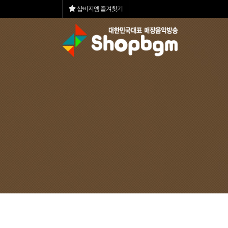
샵비지엠 즐겨찾기