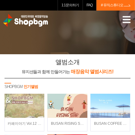
1:1문의하기
FAQ
# 뮤직스튜디오
앨범소개
매장음악 앨범시리즈!
뮤지션들과 함께 만들어가는
SHOPBGM
인기앨범
카페이야기 Vol.12 / 데이로(Dayro) / 뉴에이지
BUSAN RISING STAR / Various Artists / 재
BUSAN COFFEE Vol.