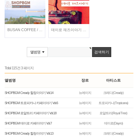
BUSAN COFFEE / 이지형, 현희, 전주란, 정지현 / 가요
데이로 재즈이야기 / 데이로(Dayro) / 재즈
앨범명
Total 115건
3 페이지
앨범명
장르
아티스트
SHOPBGM Cready 힐링이야기 Vol.14
뉴에이지
크레디(Cready)
SHOPBGM 트로피카나 카페이야기 Vol.6
뉴에이지
트로피카나(Tropicana)
SHOPBGM 로얄트리 카페이야기 Vol.18
뉴에이지
로얄트리(Royal Tree)
SHOPBGM 데이로 카페이야기 Vol.7
뉴에이지
데이로(Dayro)
SHOPBGM Cready 힐링이야기 Vol.13
뉴에이지
크레디(Cready)