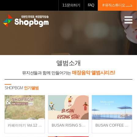
1:1문의하기
FAQ
# 뮤직스튜디오
앨범소개
매장음악 앨범시리즈!
뮤지션들과 함께 만들어가는
SHOPBGM
인기앨범
카페이야기 Vol.12 / 데이로(Dayro) / 뉴에이지
BUSAN RISING STAR / Various Artists / 재
BUSAN COFFEE Vol.